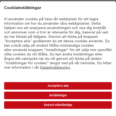
* Värdekoder gäller inte expressbilder, presentkort eller frakt/grundpris.