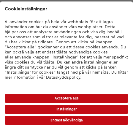
* Värdekoder gäller inte expressbilder, presentkort eller frakt/grundpris.