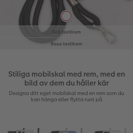
Beställ här
Grå textilrem
Textilband av högsta kvalitet i en cool grå färg.
Rosa textilrem
Läs mer
Läs mer
Färgtonen är stilfull och kan lätt kombineras med
en sportig look
Denna textilrem kan vara en riktig eyecatcher, och
Läs mer
som accessoar ger mobilremmen den perfekta
färgaccenten.
Beställ här
Beställ här
Stiliga mobilskal med rem, med en
bild av dem du håller kär
Designa ditt eget mobilskal med en rem som du
kan hänga eller flytta runt på