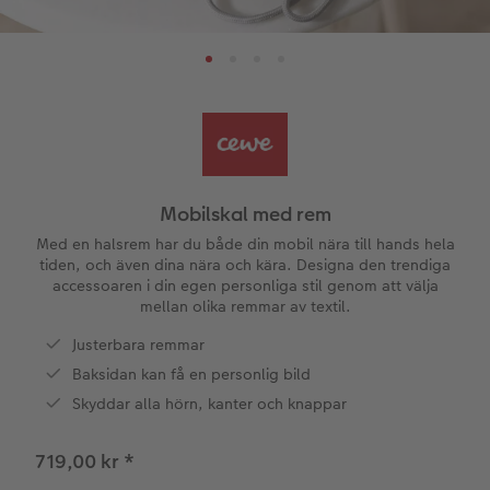
ningar
Papperstyper och omslag
Art Prints
Inramad bild
Dekoration
Fler kategorier
Veckokalender
Beställningsmöjligheter
Bildbox
Bild på skumplatta
Klistermärken
Dop
Veckoplan på akrylglas
CEWE FOTOBOK Color pop
Förstoring på standardpapper
Bild på aluminiumplatta
Tygprodukter
Designa själv
Valmöjligheter
Panoramasida
Fotoset
Galleritryck
Skola & kontor
Fotokort
Presentförpackning
Mobilskal med rem
Minnesficka
Klistermärken
Bild på akrylglas
Fotomagneter
Dubbla kort
Tillbehör
Med en halsrem har du både din mobil nära till hands hela
tiden, och även dina nära och kära. Designa den trendiga
accessoaren i din egen personliga stil genom att välja
Tillbehör
Tillbehör
Bild på trä
Art Prints
Vykort
mellan olika remmar av textil.
ram
Justerbara remmar
Förstoring med karta
Fyll-själv-presentask
Kort med insticksbild
elar
Baksidan kan få en personlig bild
Fotopapper med plakatlist
Mobilskal
Placeringskort
Skyddar alla hörn, kanter och knappar
Fotocollage
Husdjur
Menyer
719,00 kr
*