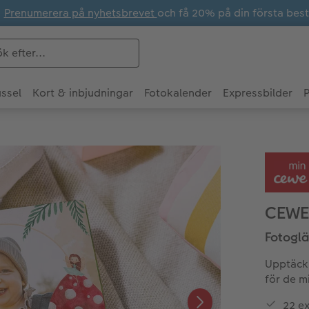
Prenumerera på nyhetsbrevet
och få 20% på din första best
ssel
Kort & inbjudningar
Fotokalender
Expressbilder
P
CEWE
Fotoglä
Upptäck
för de m
22 ex