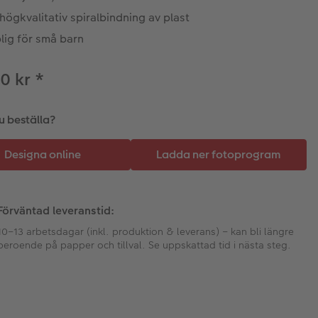
ögkvalitativ spiralbindning av plast
lig för små barn
0 kr
*
du beställa?
Förväntad leveranstid:
10–13 arbetsdagar (inkl. produktion & leverans) – kan bli längre
beroende på papper och tillval. Se uppskattad tid i nästa steg.