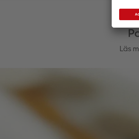
Pa
Läs m