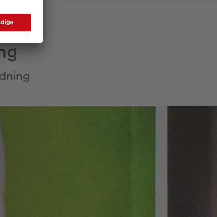
ing
ndning