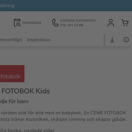
ällning
Kontakta kundservice:
Orderstatus
010-101 24 88
resenttips
Inspiration
 FOTOBOK Kids
dje för barn
 världen bild för bild med en babybok. En CEWE FOTOBOK
insta tränar motoriken, skärper sinnena och skapar glädje.
tra tjocka, rundade sidor