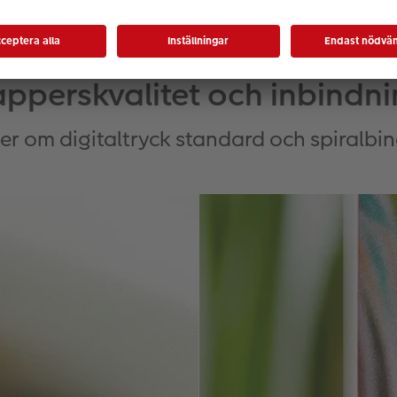
pperskvalitet och inbindn
er om digitaltryck standard och spiralbi