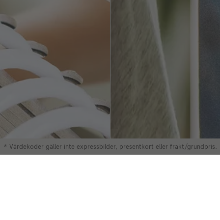
* Värdekoder gäller inte expressbilder, presentkort eller frakt/grundpris.