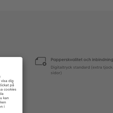
Papperskvalitet och inbindning
Digitaltryck standard (extra tjoc
sidor)