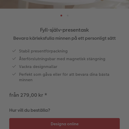
ningar
Papperstyper och omslag
Art Prints
Inramad bild
Dekoration
Fler kategorier
Veckokalender
Beställningsmöjligheter
Bildbox
Bild på skumplatta
Klistermärken
Dop
Veckoplan på akrylglas
Fyll-själv-presentask
CEWE FOTOBOK Color pop
Förstoring på standardpapper
Bild på aluminiumplatta
Tygprodukter
Designa själv
Valmöjligheter
Bevara kärleksfulla minnen på ett personligt sätt
Panoramasida
Fotoset
Galleritryck
Skola & kontor
Fotokort
Presentförpackning
Stabil presentförpackning
Återförslutningsbar med magnetisk stängning
Minnesficka
Klistermärken
Bild på akrylglas
Fotomagneter
Dubbla kort
Tillbehör
Vackra designmallar
Perfekt som gåva eller för att bevara dina bästa
Tillbehör
Tillbehör
Bild på trä
Art Prints
Vykort
minnen
ram
Förstoring med karta
Kort med insticksbild
Fyll-själv-presentask
från 279,00 kr
*
elar
Fotopapper med plakatlist
Mobilskal
Placeringskort
Hur vill du beställa?
Fotocollage
Husdjur
Menyer