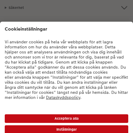
Säkerhet
Certifieringar och ansvar
Kundservice
Om oss
Fotoprodukter
Andra produkter
Kontakta kundservice:
010-101 24 88
- Mån-fre: 9:00-20:00 | Sön: 14:00-
20:00 (utom helgdagar)