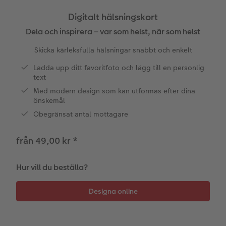
Beställningsmöjligheter
Bildbox
Bild på skumplatta
Klistermärken
Dop
Veckoplan på akrylglas
Digitalt hälsningskort
CEWE FOTOBOK Color pop
Förstoring på standardpapper
Bild på aluminiumplatta
Tygprodukter
Designa själv
Valmöjligheter
Dela och inspirera – var som helst, när som helst
Skicka kärleksfulla hälsningar snabbt och enkelt
Panoramasida
Fotoset
Galleritryck
Skola & kontor
Fotokort
Presentförpackning
Ladda upp ditt favoritfoto och lägg till en personlig
Minnesficka
Klistermärken
Bild på akrylglas
Fotomagneter
Dubbla kort
Tillbehör
text
Med modern design som kan utformas efter dina
önskemål
Tillbehör
Tillbehör
Bild på trä
Art Prints
Vykort
ram
Obegränsat antal mottagare
Förstoring med karta
Fyll-själv-presentask
Kort med insticksbild
elar
från 49,00 kr
*
Fotopapper med plakatlist
Mobilskal
Placeringskort
Hur vill du beställa?
Fotocollage
Husdjur
Menyer
hexxas
CEWE-presentkort
Direktleverans
Flerdelad väggbild
Digitalt hälsningskort