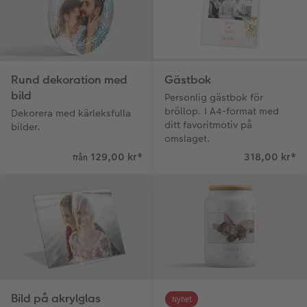
Rund dekoration med
Gästbok
bild
Personlig gästbok för
bröllop. I A4-format med
Dekorera med kärleksfulla
ditt favoritmotiv på
bilder.
omslaget.
129,00 kr
*
318,00 kr
*
från
Bild på akrylglas
Nyhet