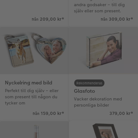
andra godsaker – till dig
själv eller som present.
Fotopanel
Bröllopsinspiration
209,00 kr
*
309,00 kr
*
från
från
Välkomstskylt
Nummercollage
Tillbehör
Nyckelring med bild
Rekommenderas
Perfekt till dig själv – eller
Glasfoto
som present till någon du
Vacker dekoration med
tycker om
personliga bilder
159,00 kr
*
379,00 kr
*
från