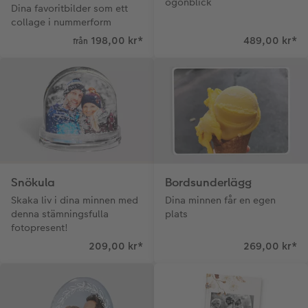
ögonblick
Dina favoritbilder som ett
collage i nummerform
198,00 kr
*
489,00 kr
*
från
Snökula
Bordsunderlägg
Skaka liv i dina minnen med
Dina minnen får en egen
denna stämningsfulla
plats
fotopresent!
209,00 kr
*
269,00 kr
*