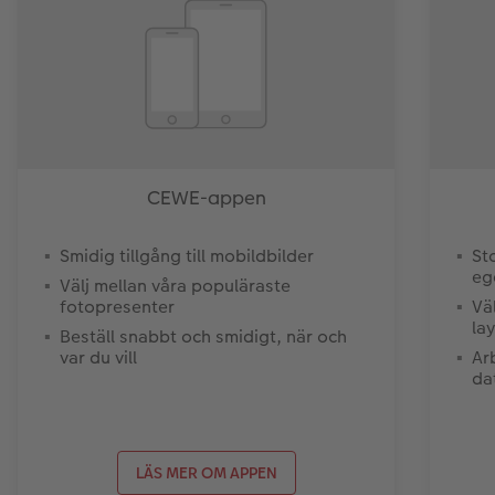
CEWE-appen
Smidig tillgång till mobildbilder
St
eg
Välj mellan våra populäraste
fotopresenter
Vä
la
Beställ snabbt och smidigt, när och
var du vill
Ar
da
LÄS MER OM APPEN