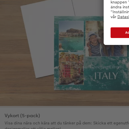
Vykort (5-pack)
Visa dina nära och kära att du tänker på dem: Skicka ett egenut
designmallar att välja mellan!