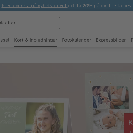
Prenumerera på nyhetsbrevet
och få 20% på din första best
ssel
Kort & inbjudningar
Fotokalender
Expressbilder
P
K
Bj