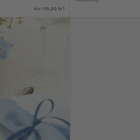
119,00 kr
*
från