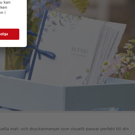
ella mat- och dryckesmenyer som visuellt passar perfekt till din