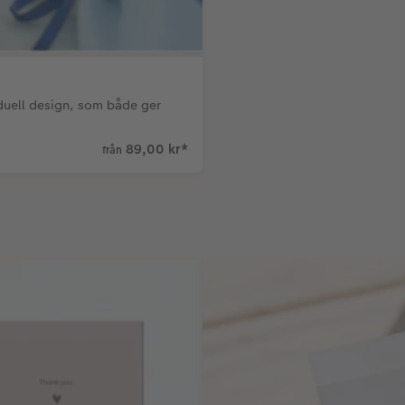
duell design, som både ger
89,00 kr
*
från