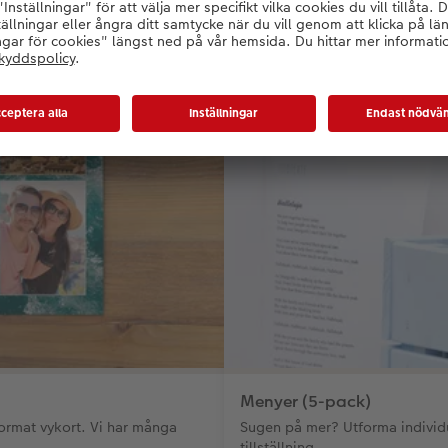
Menyer (5-pack)
format vykort. Vi har många
Sugen på mer? Utforma individu
tillställning.