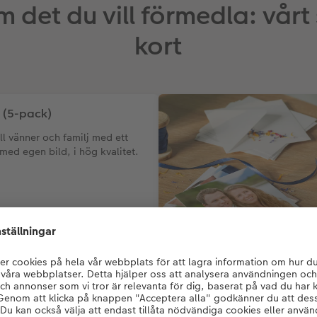
m det du vill förmedla: vårt
kort
 (5-pack)
ill vänner och familj med ett
 med egen bild, i hög kvalitet.
159,00 kr
*
från