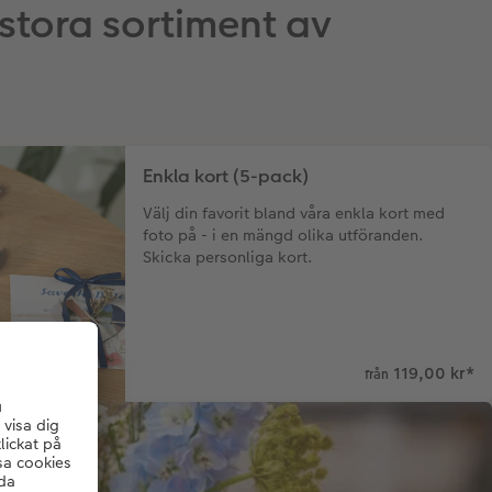
 stora sortiment av
Enkla kort (5-pack)
Välj din favorit bland våra enkla kort med
foto på - i en mängd olika utföranden.
Skicka personliga kort.
119,00 kr
*
från