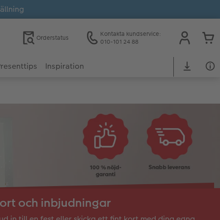
ällning
Kontakta kundservice:
Orderstatus
010-101 24 88
resenttips
Inspiration
ort och inbjudningar
ud in till en fest eller skicka ett fint kort med dina egna