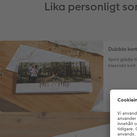
Lika personligt so
Dubbla kort
Sprid glädje t
klassiskt kort