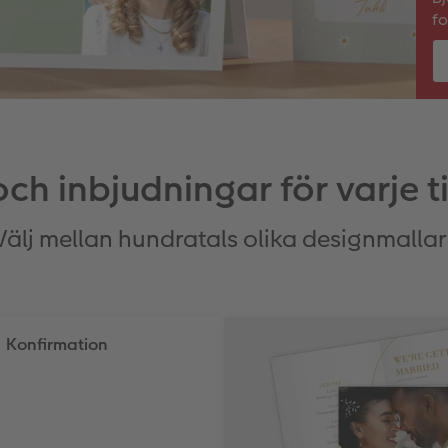
fo
och inbjudningar för varje til
Välj mellan hundratals olika designmallar
Konfirmation