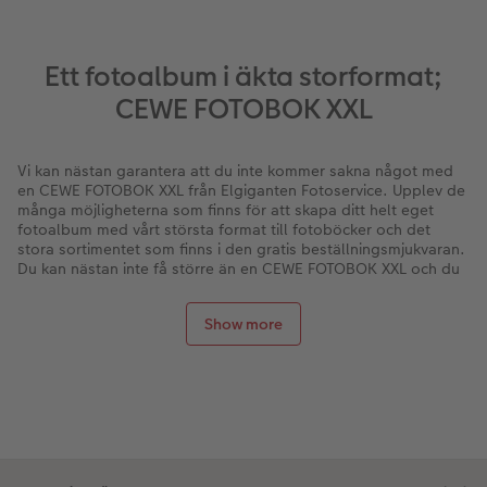
Ett fotoalbum i äkta storformat;
CEWE FOTOBOK XXL
Vi kan nästan garantera att du inte kommer sakna något med
en CEWE FOTOBOK XXL från Elgiganten Fotoservice. Upplev de
många möjligheterna som finns för att skapa ditt helt eget
fotoalbum med vårt största format till fotoböcker och det
stora sortimentet som finns i den gratis beställningsmjukvaran.
Du kan nästan inte få större än en CEWE FOTOBOK XXL och du
har full kontroll över innehållet: fyll din fotobok från Elgiganten
Fotoservice med dina bilder som collage, panoramabilder eller
Show more
videosekvenser och lägg till personliga texter i en värld av
fonter och färger.
Skapa ditt fotoalbum helt från början, om du vill, och lägg till
personliga bakgrunder eller använd några av de fördefinierade
mallarna, eller låt den gratis mjukvaran komma med förslag till
layout. Oavsett vad du väljer har du alltid möjlighet att rätta
och anpassa innehållet i ditt fotoalbum. Med CEWE FOTOBOK
XXL får du ett personligt fotoalbum i storformat med