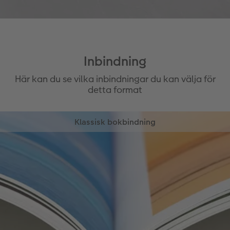
skinn
Upp till 130 sidor
Finns i två färger: svart och brunt
Upp till 130 sidor
Inbindning
Här kan du se vilka inbindningar du kan välja för
detta format