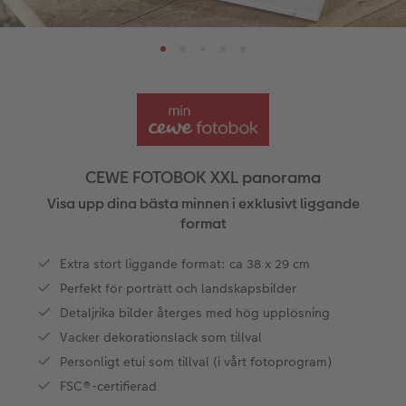
ningar
Papperstyper och omslag
Art Prints
Inramad bild
Dekoration
Fler kategorier
Veckokalender
Beställningsmöjligheter
Bildbox
Bild på skumplatta
Klistermärken
Dop
Veckoplan på akrylglas
CEWE FOTOBOK Color pop
Förstoring på standardpapper
Bild på aluminiumplatta
Tygprodukter
Designa själv
Valmöjligheter
Panoramasida
Fotoset
Galleritryck
Skola & kontor
Fotokort
Presentförpackning
CEWE FOTOBOK XXL panorama
Minnesficka
Klistermärken
Bild på akrylglas
Fotomagneter
Dubbla kort
Tillbehör
Visa upp dina bästa minnen i exklusivt liggande
format
Tillbehör
Tillbehör
Bild på trä
Art Prints
Vykort
ram
Extra stort liggande format: ca 38 x 29 cm
Perfekt för porträtt och landskapsbilder
Förstoring med karta
Fyll-själv-presentask
Kort med insticksbild
elar
Detaljrika bilder återges med hög upplösning
Fotopapper med plakatlist
Mobilskal
Placeringskort
Vacker dekorationslack som tillval
Personligt etui som tillval (i vårt fotoprogram)
Fotocollage
Husdjur
Menyer
FSC®-certifierad