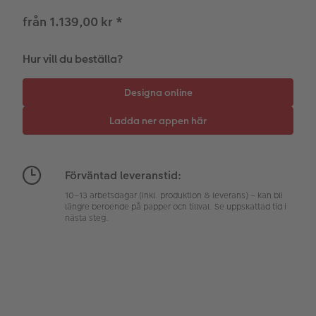
hexxas
CEWE-presentkort
Direktleverans
från 1.139,00 kr
*
Flerdelad väggbild
Digitalt hälsningskort
Hur vill du beställa?
Fotopanel
Bröllopsinspiration
Välkomstskylt
Nummercollage
Förväntad leveranstid:
Tillbehör
10–13 arbetsdagar (inkl. produktion & leverans) – kan bli
längre beroende på papper och tillval. Se uppskattad tid i
nästa steg.