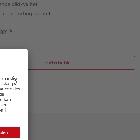
ande bildkvalitet
papper av hög kvalitet
 kr
*
Hitta butik