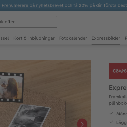
Prenumerera på nyhetsbrevet
och få 20% på din första best
ssel
Kort & inbjudningar
Fotokalender
Expressbilder
P
Expre
Framkall
plånbok
Mång
Lägg 