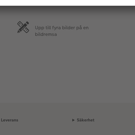
Upp till fyra bilder på en
bildremsa
Leverans
Säkerhet