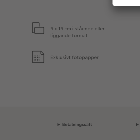
5 x 15 cm i stående eller
liggande format
Exklusivt fotopapper
Betalningssätt