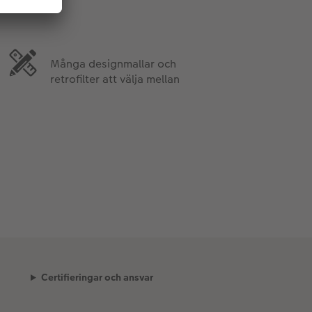
Många designmallar och
retrofilter att välja mellan
Certifieringar och ansvar