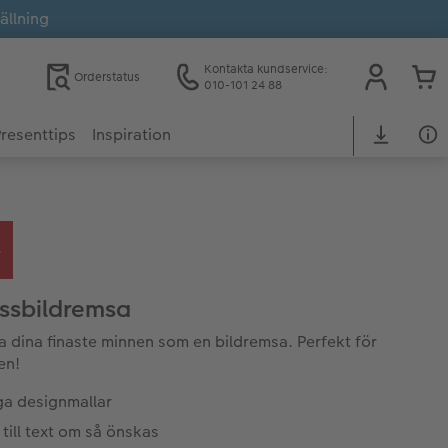
ällning
Kontakta kundservice:
Orderstatus
010-101 24 88
resenttips
Inspiration
ssbildremsa
a dina finaste minnen som en bildremsa. Perfekt för
en!
a designmallar
till text om så önskas