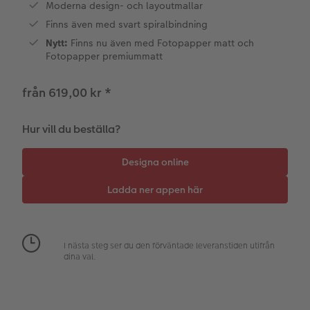
Moderna design- och layoutmallar
hexxas
CEWE-presentkort
Direktleverans
Finns även med svart spiralbindning
Nytt:
Finns nu även med Fotopapper matt och
Flerdelad väggbild
Digitalt hälsningskort
Fotopapper premiummatt
Fotopanel
Bröllopsinspiration
från 619,00 kr
*
Välkomstskylt
Hur vill du beställa?
Nummercollage
Tillbehör
I nästa steg ser du den förväntade leveranstiden utifrån
dina val.