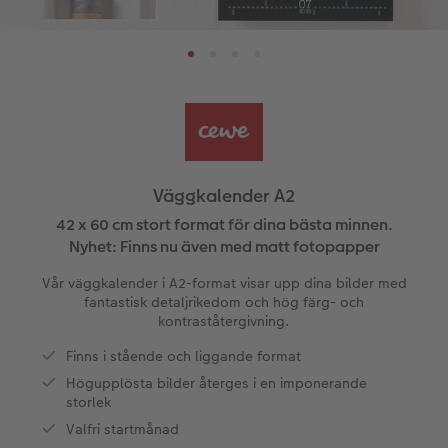
ningar
Papperstyper och omslag
Art Prints
Inramad bild
Dekoration
Fler kategorier
Veckokalender
Beställningsmöjligheter
Bildbox
Bild på skumplatta
Klistermärken
Dop
Veckoplan på akrylglas
CEWE FOTOBOK Color pop
Förstoring på standardpapper
Bild på aluminiumplatta
Tygprodukter
Designa själv
Valmöjligheter
Panoramasida
Fotoset
Galleritryck
Skola & kontor
Fotokort
Presentförpackning
Väggkalender A2
Minnesficka
Klistermärken
Bild på akrylglas
Fotomagneter
Dubbla kort
Tillbehör
42 x 60 cm stort format för dina bästa minnen.
Nyhet: Finns nu även med matt fotopapper
Tillbehör
Tillbehör
Bild på trä
Art Prints
Vykort
Vår väggkalender i A2-format visar upp dina bilder med
ram
fantastisk detaljrikedom och hög färg- och
Förstoring med karta
Fyll-själv-presentask
Kort med insticksbild
kontraståtergivning.
elar
Finns i stående och liggande format
Fotopapper med plakatlist
Mobilskal
Placeringskort
Högupplösta bilder återges i en imponerande
storlek
Fotocollage
Husdjur
Menyer
Valfri startmånad