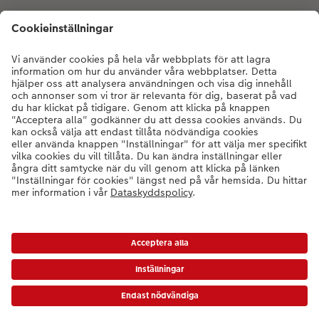
Certifieringar och ansvar
Kundservice
Om oss
Fotoprodukter
Andra produkter
Kontakta kundservice:
010-101 24 88
- Mån-fre: 9:00-20:00 | Sön: 14:00-
20:00 (utom helgdagar)
* Värdekoder gäller inte expressbilder, presentkort eller frakt/grundpris.