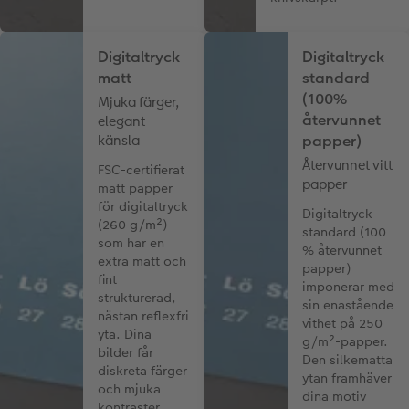
Digitaltryck
Digitaltryck
matt
standard
(100%
Mjuka färger,
återvunnet
elegant
känsla
papper)
Återvunnet vitt
FSC-certifierat
papper
matt papper
för digitaltryck
Digitaltryck
(260 g/m²)
standard (100
som har en
% återvunnet
extra matt och
papper)
fint
imponerar med
strukturerad,
sin enastående
nästan reflexfri
vithet på 250
yta. Dina
g/m²-papper.
bilder får
Den silkematta
diskreta färger
ytan framhäver
och mjuka
dina motiv
kontraster.