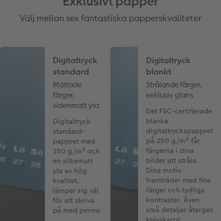
Exklusivt papper
Välj mellan sex fantastiska papperskvaliteter
Digitaltryck
Digitaltryck
standard
blankt
Mättade
Strålande färger,
färger,
exklusiv glans
sidenmatt yta
Det FSC-certifierade
blanka
Digitaltryck
digitaltryckspappret
standard-
på 250 g/m² får
pappret med
färgerna i dina
250 g/m² och
bilder att stråla.
en silkematt
Dina motiv
yta av hög
framträder med fina
kvalitet,
färger och tydliga
lämpar sig väl
kontraster. Även
för att skriva
små detaljer återges
på med penna.
knivskarpt.