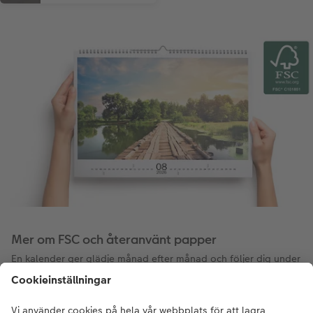
Mer om FSC och återanvänt papper
En kalender ger glädje månad efter månad och följer dig under
ett helt år.
Sidorna i våra kalendrar med digitaltryckspapper kan nu även
beställas med återvunnet papper.