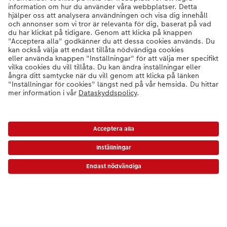
Dessutom är alla väggkalendrar med digitaltryckpapper från
CEWE FSC®-certifierade. Fotopappret i våra väggkalendrar
uppfyller också FSC®-standarden.
Betalningssätt
Leverans
Säkerhet
* Värdekoder gäller inte expressbilder, presentkort eller frakt/grundpris.
Certifieringar och ansvar