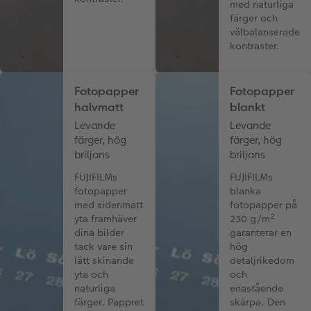
med naturliga
färger och
välbalanserade
kontraster.
Fotopapper
Fotopapper
halvmatt
blankt
Levande
Levande
färger, hög
färger, hög
briljans
briljans
FUJIFILMs
FUJIFILMs
fotopapper
blanka
med sidenmatt
fotopapper på
yta framhäver
230 g/m²
dina bilder
garanterar en
tack vare sin
hög
lätt skinande
detaljrikedom
yta och
och
naturliga
enastående
färger. Pappret
skärpa. Den